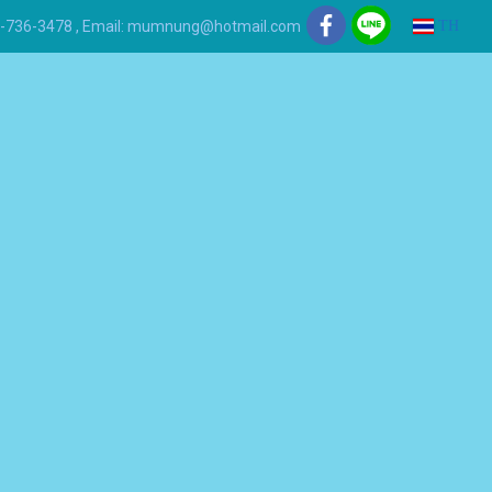
 081-736-3478 , Email: mumnung@hotmail.com
TH