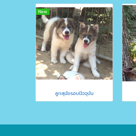
New
ลูกสุนัขรอบปัจจุบัน