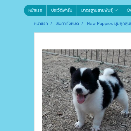
หน้าแรก
ประวัติฟาร์ม
มาตรฐานสายพันธุ์
O
หน้าแรก
สินค้าทั้งหมด
New Puppies มุมลูกสุนัข