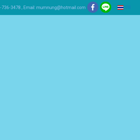
 081-736-3478 , Email: mumnung@hotmail.com
TH