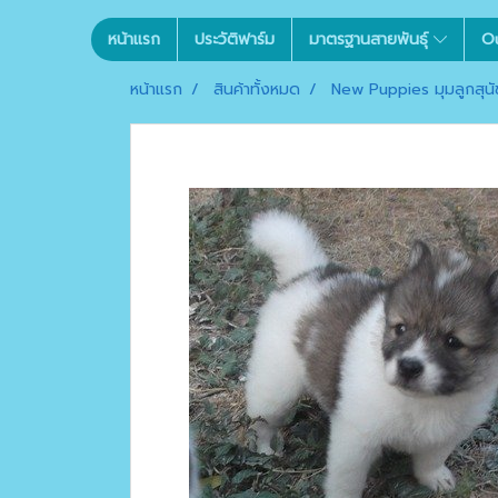
หน้าแรก
ประวัติฟาร์ม
มาตรฐานสายพันธุ์
O
หน้าแรก
สินค้าทั้งหมด
New Puppies มุมลูกสุนัข