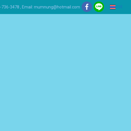
 081-736-3478 , Email: mumnung@hotmail.com
TH