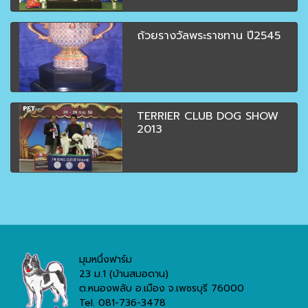
ถ้วยรางวัลพระราชทาน ปี2545
TERRIER CLUB DOG SHOW
2013
มุมหนึ่งฟาร์ม
23 ม.1 (บ้านสมอดาน)
ต.หนองพลับ อ.เมือง จ.เพชรบุรี 76000
Tel. 081-736-3478