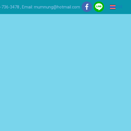
 081-736-3478 , Email: mumnung@hotmail.com
TH