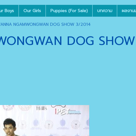
ur Boys
Our Girls
Puppies (For Sale)
บทความ
ผลงานมุ
ANNA NGAMWONGWAN DOG SHOW 3/2014
WONGWAN DOG SHOW 