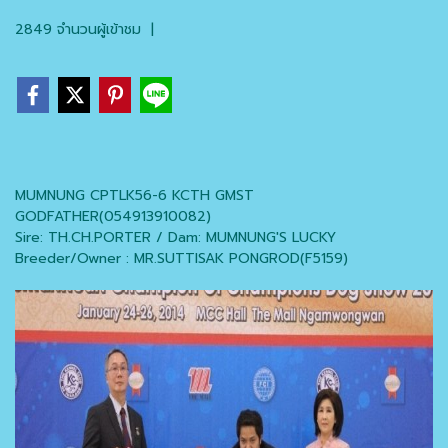
2849 จำนวนผู้เข้าชม
|
MUMNUNG CPTLK56-6 KCTH GMST
GODFATHER(054913910082)
Sire: TH.CH.PORTER / Dam: MUMNUNG'S LUCKY
Breeder/Owner : MR.SUTTISAK PONGROD(F5159)