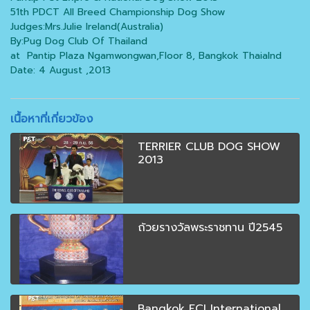
51th PDCT All Breed Championship Dog Show
Judges:Mrs.Julie Ireland(Australia)
By:Pug Dog Club Of Thailand
at Pantip Plaza Ngamwongwan,Floor 8, Bangkok Thaialnd
Date: 4 August ,2013
เนื้อหาที่เกี่ยวข้อง
TERRIER CLUB DOG SHOW
2013
ถ้วยรางวัลพระราชทาน ปี2545
Bangkok FCI International