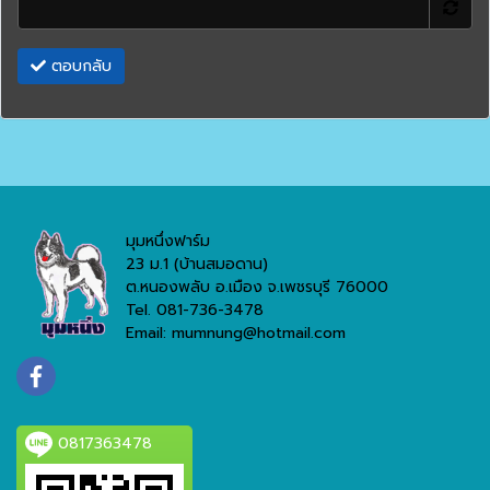
ตอบกลับ
มุมหนึ่งฟาร์ม
23 ม.1 (บ้านสมอดาน)
ต.หนองพลับ อ.เมือง จ.เพชรบุรี 76000
Tel. 081-736-3478
Email: mumnung@hotmail.com
0817363478