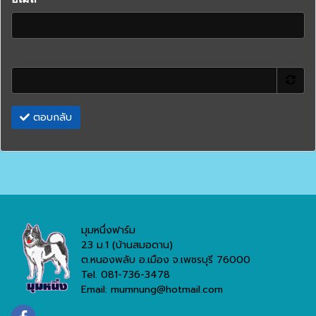
ตอบกลับ
มุมหนึ่งฟาร์ม
23 ม.1 (บ้านสมอดาน)
ต.หนองพลับ อ.เมือง จ.เพชรบุรี 76000
Tel. 081-736-3478
Email: mumnung@hotmail.com