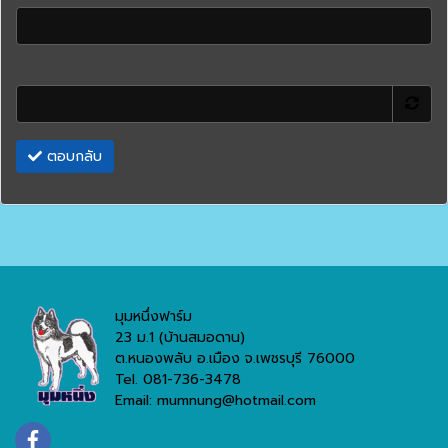
ตอบกลับ
มุมหนึ่งฟาร์ม
23 ม.1 (บ้านสมอดาน)
ต.หนองพลับ อ.เมือง จ.เพชรบุรี 76000
Tel. 081-736-3478
Email: mumnung@hotmail.com