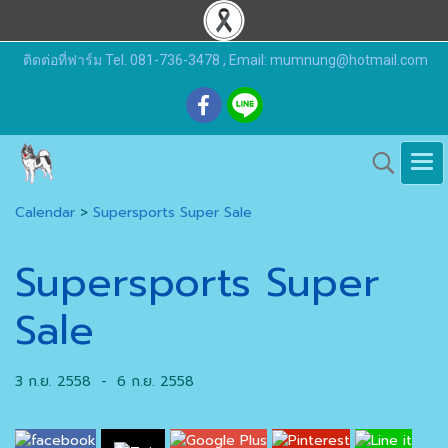
ติดต่อที่ฟาร์ม Tel. 081-736-3478 , Email: mumnung@hotmail.com
Calendar
>
Supersports Super Sale
Supersports Super
Sale
3 ก.ย. 2558
-
6 ก.ย. 2558